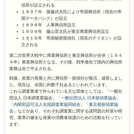
信所が設立される
１８９７年 後藤武夫氏により帝国興信所（現在の帝
国データバンク）が設立
１８９８年 人事興信所設立
１９０９年 藤山雷太氏が東京商業興信所設立
１９１６年 帝国秘密探偵社（現在のテイタン）が設
立される
第二次世界大戦中に商業興信所と東京興信所が合併（１９４
４年）東亜興信所
となる。
その後、戦争激化で国内の興信所
業務は全て中止される。
戦後、産業の発展と共に興信所・探偵社が復活、成長しまし
た。現在は、全国に約数千社あるといわれています。
これら調査業者で作られている主な団体としては、「一般社
団法人 日本調査業協会」「
一般社団法人 日本探偵業協会
」
「
内閣府認可法人全国調査業協同組合
」「
東京都探偵業協
会
」などがあり、それぞれ調査業に関する諸問題の対策や研
究、業界の健全な発展や消費者保護のための活動を行ってい
ます。