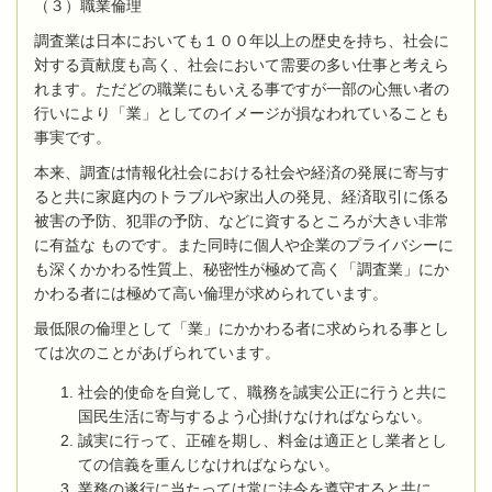
（３）職業倫理
調査業は日本においても１００年以上の歴史を持ち、社会に
対する貢献度も高く、社会において需要の多い仕事と考えら
れます。ただどの職業にもいえる事ですが一部の心無い者の
行いにより「業」としてのイメージが損なわれていることも
事実です。
本来、調査は情報化社会における社会や経済の発展に寄与す
ると共に家庭内のトラブルや家出人の発見、経済取引に係る
被害の予防、犯罪の予防、などに資するところが大きい非常
に有益な ものです。また同時に個人や企業のプライバシーに
も深くかかわる性質上、秘密性が極めて高く「調査業」にか
かわる者には極めて高い倫理が求められています。
最低限の倫理として「業」にかかわる者に求められる事とし
ては次のことがあげられています。
社会的使命を自覚して、職務を誠実公正に行うと共に
国民生活に寄与するよう心掛けなければならない。
誠実に行って、正確を期し、料金は適正とし業者とし
ての信義を重んじなければならない。
業務の遂行に当たっては常に法令を遵守すると共に、