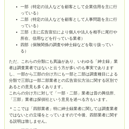
一部（特定の法人などを顧客として企業信用を主に行
っている）
二部（特定の法人などを顧客として人事問題を主に行
っている）
三部（主に広告宣伝により個人や法人を相手に尾行や
所在、信用などを行っている業者）
四部（保険関係の調査や紳士録などを取り扱ってい
る）
ただ、これらの分類にも異論があり、いわゆる「紳士録」業
者は調査業者ではないと云う方が多いのも事実であります
し、一部から三部の分け方にも一部と二部は調査種目による
分類で三部は一部二部業者との広告宣伝方法に関する区別で
あるとの意見も多くあります。
これらの分け方に対して「一部・二部」業者は昔の興信所、
「三部」業者は探偵社という意見を述べる方もいます。
＊ここでは「四部業者」特に紳士録業者に関しては調査業者
ではないとの立場をとっていますので今後、四部業者に関す
る説明は致しません。