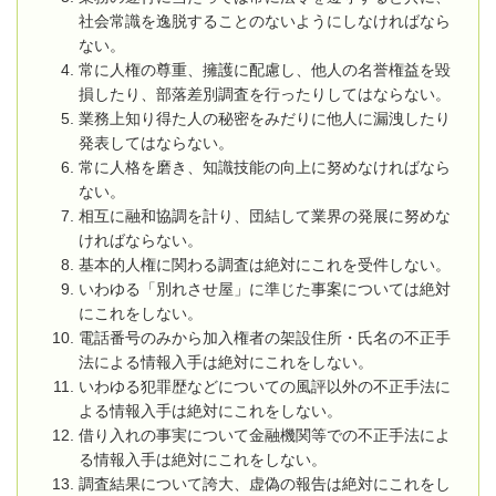
社会常識を逸脱することのないようにしなければなら
ない。
常に人権の尊重、擁護に配慮し、他人の名誉権益を毀
損したり、部落差別調査を行ったりしてはならない。
業務上知り得た人の秘密をみだりに他人に漏洩したり
発表してはならない。
常に人格を磨き、知識技能の向上に努めなければなら
ない。
相互に融和協調を計り、団結して業界の発展に努めな
ければならない。
基本的人権に関わる調査は絶対にこれを受件しない。
いわゆる「別れさせ屋」に準じた事案については絶対
にこれをしない。
電話番号のみから加入権者の架設住所・氏名の不正手
法による情報入手は絶対にこれをしない。
いわゆる犯罪歴などについての風評以外の不正手法に
よる情報入手は絶対にこれをしない。
借り入れの事実について金融機関等での不正手法によ
る情報入手は絶対にこれをしない。
調査結果について誇大、虚偽の報告は絶対にこれをし