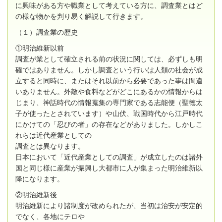
に興味がある方や職業として考えている方に、調査業とはど
の様な物かを判り易く解説して行きます。
（１）調査業の歴史
①明治維新以前
調査が業として確立される前の状況に関しては、必ずしも明
確ではありません。しかし調査という行いは人類の社会が成
立すると同時に、またはそれ以前から必要であった事は間違
いありません。外敵や食料などがどこにあるかの情報からは
じまり、神話時代の情報蒐集の専門家である志能便（聖徳太
子が使ったとされています）や山伏、戦国時代から江戸時代
にかけての「忍びの者」の存在などがありました。しかしこ
れらは近代産業としての
調査とは異なります。
日本において「近代産業としての調査」が成立したのは諸外
国と同じ様に産業が振興し大都市に人が集まった明治維新以
降になります。
②明治維新後
明治維新により諸制度が改められたが、当初は治安が安定的
でなく、各地にテロや