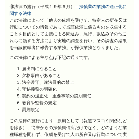
⑥法律の施行（平成１９年６月）―
探偵業の業務の適正化に
関する法律
この法律によって「他人の依頼を受けて、特定人の所在又は
行動についての情報であって当該依頼に係るものを収集する
ことを目的として面接による聞込み、尾行、張込みその他こ
れらに類する方法により実地の調査を行い、その調査の結果
を当該依頼者に報告する業務」が探偵業務となりました。
この法律による主な点は下記の通りです。
届出制になること
欠格事由があること
法令遵守、違法目的の禁止
守秘義務の明確化
契約の適正化、重要事項の説明責任
教育や監督の規定
罰則規定
この法律の施行により、原則として（報道マスコミ関係など
を除き）、従来からの探偵興信所だけでなく、どのような業
種職種を問わず、依頼を受けて人の所在又は行動について実