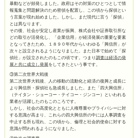
暴動などが頻発しました。政府はその対策のひとつとして情
報蒐集と問題解決のため密偵を配置し、この頃から探偵とい
う言葉が現れ始めました。しかし、まだ現代に言う「探偵」
とは異なります。
その後、社会が安定し産業が振興、株式会社や証券取引所な
どの取引が活発化し、「企業信用」が経済発展の重要な要素
となってきたため、１８９０年代からいわゆる「興信所」が
次々と設立されるようになりました。また日本で始めて「探
偵社」が設立されたのもこの頃です。つまり
調査は経済の発
展と共に成立し発展
をしてきたという事です。
③第二次世界大戦後
第二次世界大戦後、人の移動の流動化と経済の復興と成長に
より興信所・探偵社も急成長しました。また「四大興信所」
（テイタン・ショーコー・テイコー・ジンコー）といわれる
業者が活躍したのもこのころです。
しかし、社会の高度化とともに人権尊重やプライバシーに対
する意識が高まり、これらの四大興信所の中には人事調査を
中止する所も現れ、この頃から、倫理と社会的使命に対する
意識が問われるようになりました。