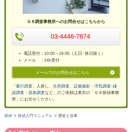
Ｇ８調査事務所へのお問合せはこちらから
03-4446-7874
日･休
電話受付：10:00～18:00（土
日除く）
メール ：24h受付
メールでのお問合せはこちら
「
素行調査
、人探し、
住所調査
、
証拠撮影
・
浮気
調査
･
縁
談調査
・
資産調査
など」のご依頼は
東京の「Ｇ８探偵事務
所」
にお任せください。
探偵
探偵入門マニュアル
歴史と沿革