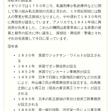
④欧米の調査業
イギリスでは１７５０年ごろ、私服刑事が私的事件などに関
して取り組み私立探偵の元祖と言われ、１９世紀初頭には数
人の警吏が私立探偵となりました。やや遅れて１８３０年代
に興信所が誕生しています。アメリカでも１８４１年頃に興
信所が出来ました。これらの機関は産業革命による産業の発
展と都市の拡大に伴い誕生し、探偵社・興信所・警備とそれ
ぞれ分化発展して今日に至っています。
⑤年表
１８３０年 英国でジョナサン・ワイルドが設立され
る
１８４１年 米国でダン興信所が設立
１８５２年 米国でピンカートン事務所が設立
１８９２年 日本で日銀と大阪地区の銀行などの出資
により、外山修三氏が商業興信所を設立する。白鳥敬
之助により商工社（現在の東京商工リサーチ）が設立
される
１８９５年 日本の私立探偵の草分け岩井三郎事務所
が設立される
１８９６年 第一銀行頭取、渋沢栄一氏により東京興