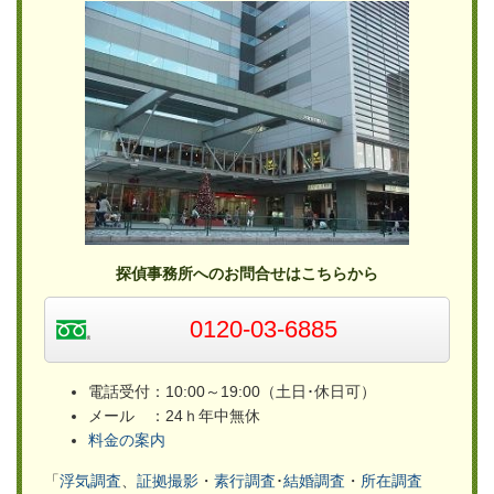
探偵事務所へのお問合せはこちらから
0120-03-6885
電話受付：10:00～19:00（土日･休日可）
メール ：24ｈ年中無休
料金の案内
「
浮気調査
、
証拠撮影
・
素行調査
･
結婚調査
・
所在調査