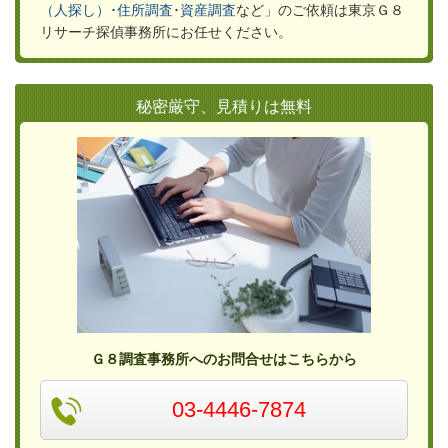
（人探し）
･
住所調査
･
資産調査
など」のご依頼は東京Ｇ８
リサーチ探偵事務所にお任せください。
秘密厳守、見積りは無料
Ｇ８調査事務所へのお問合せはこちらから
03-4446-7874