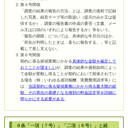
第４号関係
「調査の結果の報告の方法」とは、調査の過程で記録
した写真、録音テープ等の取扱い（提示のみか又は提
供するか）、調査の報告書の作成の要否（文書、メー
ル又は口頭のいずれにより報告するか）等をいう。
「報告の期限」については、具体的な年月日のほか、
「所在が判明したときは、直ちに報告する。」等と記
載して差し支えない。
第６号関係
契約に係る探偵業務にかかる
具体的な金額を確定して
おくことが望ましい
が、調査の結果や過程如何によっ
て金額が変動し得ることが契約において留保されてい
る場合（例：いわゆる成功報酬、実費費用請求等）に
は、
当該契約に係る探偵業務にかかり得る最大限の総
額、その算出の基礎となる個別の料金設定等を詳細に
明らかにする必要がある
。
８条「一項（７号）」「二項（６号）」と経