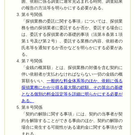
囲、依頼に係る調査に通常見込まれる時間、調査結果
の報告の方法等を明らかにする必要がある。
第６号関係
「探偵業務の委託に関する事項」については、探偵業
務を他の探偵業者に委託するか否か、委託する場合に
は、委託する探偵業者の基礎的事項（法第８条第１項
第１号及び第２号）、委託する業務の内容、依頼者の
氏名等を通知するか否かなどを明らかにする必要があ
る。
第７号関係
「金銭の概算額」とは、探偵業務の対価を含む契約に
伴い依頼者が支払わなければならない一切の金銭の概
算額をいい、
一般的な料金体系等のほか、依頼に係る
探偵業務にかかり得る最大限の総額、その算出の基礎
となる個別の料金設定等を詳細に明らかにする必要が
ある。
第８号関係
「契約の解除に関する事項」には、契約の当事者が契
約を解除することができる事由のほか、契約の解除の
場合に発生する可能性がある違約金に関する事項が含
まれる。