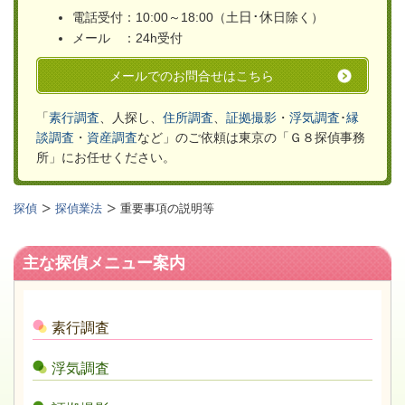
日･休
電話受付：10:00～18:00（土
日除く）
メール ：24h受付
メールでのお問合せはこちら
「
素行調査
、人探し、
住所調査
、
証拠撮影
・
浮気
調査
･
縁
談調査
・
資産調査
など」のご依頼は
東京の「Ｇ８探偵事務
所」
にお任せください。
探偵
探偵業法
重要事項の説明等
主な探偵メニュー案内
素行調査
浮気調査