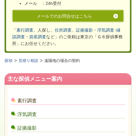
メール ：24h受付
メールでのお問合せはこちら
「
素行調査
、人探し、
住所調査
、
証拠撮影
・
浮気
調査
･
縁
談調査
・
資産調査
など」のご依頼は
東京の「Ｇ８探偵事務
所」
にお任せください。
探偵
見積り相談
遠隔地の場合の契約
主な探偵メニュー案内
素行調査
浮気調査
証拠撮影