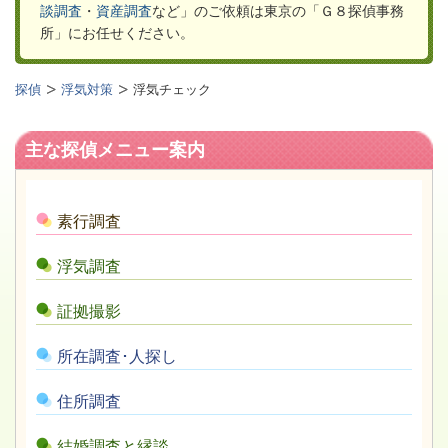
談調査
・
資産調査
など」のご依頼は
東京の「Ｇ８探偵事務
所」
にお任せください。
探偵
浮気対策
浮気チェック
主な探偵メニュー案内
素行調査
浮気調査
証拠撮影
所在調査･人探し
住所調査
結婚調査と縁談