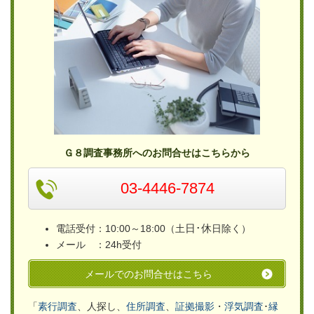
Ｇ８調査事務所へのお問合せはこちらから
03-4446-7874
日･休
電話受付：10:00～18:00（土
日除く）
メール ：24h受付
メールでのお問合せはこちら
「
素行調査
、人探し、
住所調査
、
証拠撮影
・
浮気
調査
･
縁