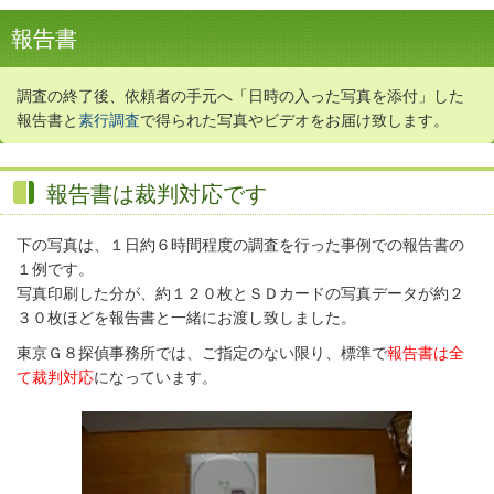
報告書
調査の終了後、依頼者の手元へ「日時の入った写真を添付」した
報告書と
素行調査
で得られた写真やビデオをお届け致します。
報告書は裁判対応です
下の写真は、１日約６時間程度の調査を行った事例での報告書の
１例です。
写真印刷した分が、約１２０枚とＳＤカードの写真データが約２
３０枚ほどを報告書と一緒にお渡し致しました。
東京Ｇ８探偵事務所では、ご指定のない限り、標準で
報告書は全
て裁判対応
になっています。