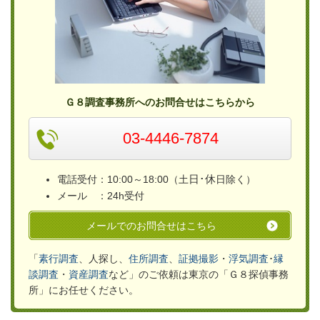
Ｇ８調査事務所へのお問合せはこちらから
03-4446-7874
日･休
電話受付：10:00～18:00（土
日除く）
メール ：24h受付
メールでのお問合せはこちら
「
素行調査
、人探し、
住所調査
、
証拠撮影
・
浮気
調査
･
縁
談調査
・
資産調査
など」のご依頼は
東京の「Ｇ８探偵事務
所」
にお任せください。