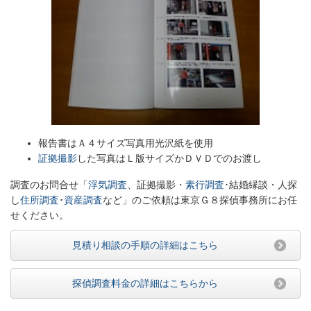
報告書はＡ４サイズ写真用光沢紙を使用
証拠撮影
した写真はＬ版サイズかＤＶＤでのお渡し
調査のお問合せ「
浮気調査
、証拠撮影・
素行調査
･結婚縁談・人探
し
住所調査
･
資産調査
など」のご依頼は東京Ｇ８探偵事務所にお任
せください。
見積り相談の手順の詳細はこちら
探偵調査料金の詳細はこちらから