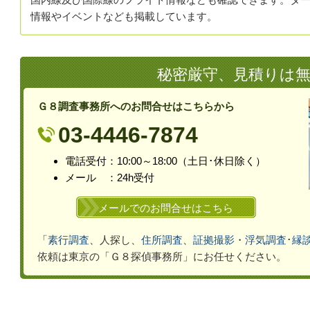
情報やイベントなども掲載しています。
秘密厳守、見積りは
Ｇ８調査事務所へのお問合せはこちらから
03-4446-7874
電話受付：10:00～18:00（土
日･休
日除く）
メール ：24h受付
メールでのお問合せはこちら
「
素行調査
、人探し、
住所調査
、
証拠撮影
・
浮気
調査
･
縁
依頼は
東京の「Ｇ８探偵事務所」
にお任せください。