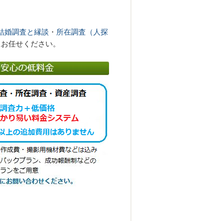
結婚調査と縁談
・
所在調査（人探
にお任せください。