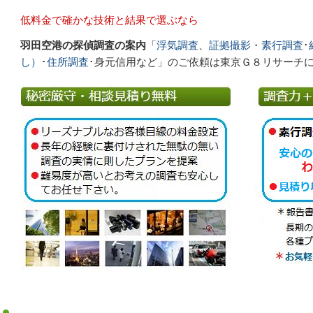
低料金で確かな技術と結果で選ぶなら
羽田空港の探偵調査の案内
「
浮気調査
、
証拠撮影
・
素行調査
･
し）
･
住所調査
･身元信用など」
のご依頼は東京Ｇ８リサーチ