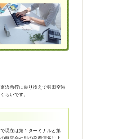
で京浜急行に乗り換えで羽田空港
じぐらいです。
港で現在は第１ターミナルと第
着の航空会社別の発着便名によ