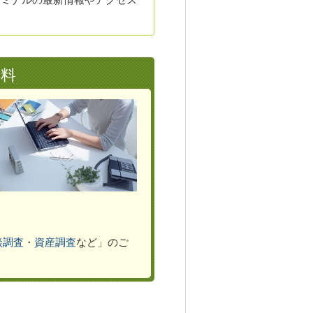
無料
談調査
・
資産調査
など」のご