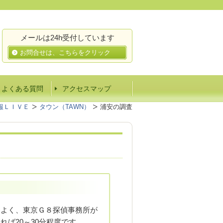
メールは24h受付しています
お問合せは、こちらをクリック
Ａよくある質問
アクセスマップ
報ＬＩＶＥ
タウン（TAWN）
浦安の調査
もよく、東京Ｇ８探偵事務所が
ば20～30分程度です。