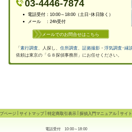
03-4446-7874
電話受付：10:00～18:00（土
日･休
日除く）
メール ：24h受付
メールでのお問合せはこちら
「
素行調査
、人探し、
住所調査
、
証拠撮影
・
浮気
調査
･
縁
依頼は
東京の「Ｇ８探偵事務所」
にお任せください。
プページ
サイトマップ
特定商取引表示
探偵入門マニュアル
サイ
電話受付 10:00～18:00