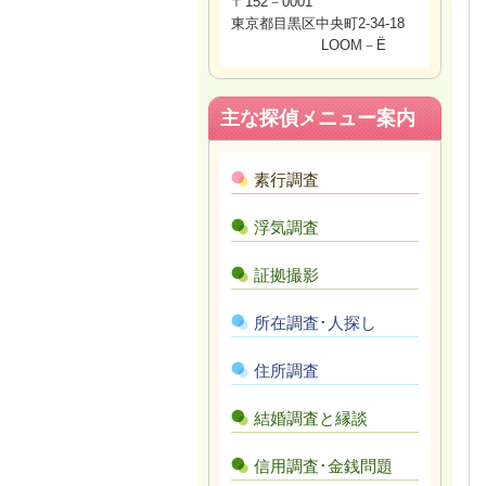
〒152－0001
東京都目黒区中央町2-34-18
LOOM－Ë
主な探偵メニュー案内
素行調査
浮気調査
証拠撮影
所在調査･人探し
住所調査
結婚調査と縁談
信用調査･金銭問題