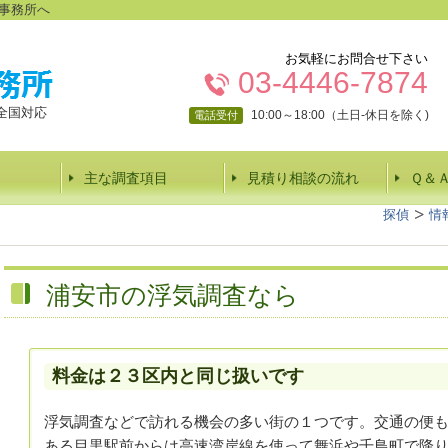
事務所へ
お気軽にお問合せ下さい
03-4446-7874
全国対応
10:00～18:00（土日-休日を除く)
電話受付
主な調査項目
見積り相談の流れ
Ｑ＆
探偵
情
浦安市の浮気調査なら
料金は２３区内と同じ扱いです
浮気調査などで訪れる機会の多い街の１つです。交通の便
ある目黒駅前からは高速湾岸線を使って舞浜や千鳥町で降りれ