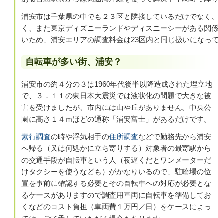
浦安市は千葉県の中でも２３区と隣接しているだけでなく
く、また東京ディズニーランドやディスニーシーがある関
いため、浦安エリアの調査料金は23区内と同じ扱いになっ
自転車が多い街、浦安？
浦安市の約４分の３は1960年代後半以降造成された埋立地
で、３．１１の東日本大震災では液状化の問題で大きな被
害を受けましたが、市内には山や丘がありません。中央公
園に高さ１４ｍほどの通称「浦安富士」があるだけです。
素行調査
の時や浮気相手の
住所調査
などで勤務先から浦安
へ帰る（又は何処かに立ち寄りする）対象者の最寄駅から
の交通手段が自転車という人（夜遅くだとワンメーターだ
けタクシーを使うなども）がかなりいるので、駐輪場の位
置を事前に確認する必要とその自転車への対応が必要とな
るケースがありますので調査用車両に自転車を準備してお
くなどのコスト負担（車両費１万円／日）をケースによっ