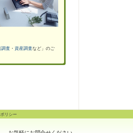
談調査
・
資産調査
など」のご
トポリシー
お気軽にお問合せください