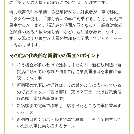
の「訳アリの人物」の尾行については、要注意です。
特に歌舞伎町や隣接する繁華街から。対象者が「車で移動」
「タクシー使用」「知り合いの車に同乗する」など、何処で
乗車するか、また、張込みの時間が長くなると、調査対象者
と関係のある人物や知り合いなどにも注意が必要になりま
す。状況によりますが人員の増加をご了承していただくケー
スもあり得ます。
その他の代表的な新宿での調査のポイント
そう機会が多いわけではありませんが、新宿駅周辺の百
貨店に勤めている方の調査では従業員通用口を事前に確
認しておく事
新宿駅の地下街や通路はアリの巣のように広がっている
ので要チェック（西は都庁、東は２丁目、北は西武新宿
線の駅、南は高島屋まで）
新宿駅まで電車で移動し、駅を出たところで車に乗車す
るケース
新宿西口近くのホテルまで車で移動し、そこで用意して
いた別の車に乗り換えるケース