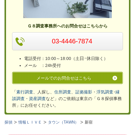
Ｇ８調査事務所へのお問合せはこちらから
03-4446-7874
日･休
電話受付：10:00～18:00（土
日除く）
メール ：24h受付
メールでのお問合せはこちら
「
素行調査
、人探し、
住所調査
、
証拠撮影
・
浮気
調査
･
縁
談調査
・
資産調査
など」のご依頼は
東京の「Ｇ８探偵事務
所」
にお任せください。
探偵
情報ＬＩＶＥ
タウン（TAWN）
新宿