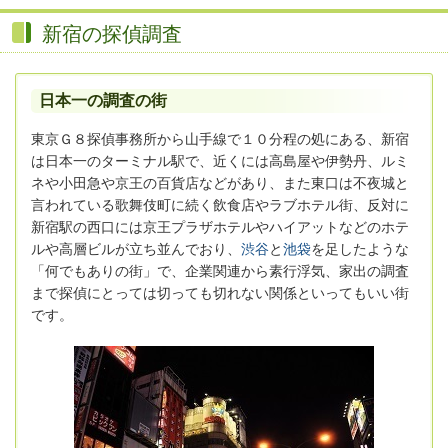
新宿の探偵調査
日本一の調査の街
東京Ｇ８探偵事務所から山手線で１０分程の処にある、新宿
は日本一のターミナル駅で、近くには高島屋や伊勢丹、ルミ
ネや小田急や京王の百貨店などがあり、また東口は不夜城と
言われている歌舞伎町に続く飲食店やラブホテル街、反対に
新宿駅の西口には京王プラザホテルやハイアットなどのホテ
ルや高層ビルが立ち並んでおり、
渋谷
と
池袋
を足したような
「何でもありの街」で、企業関連から素行浮気、家出の調査
まで探偵にとっては切っても切れない関係といってもいい街
です。