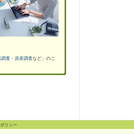
談調査
・
資産調査
など」のご
トポリシー