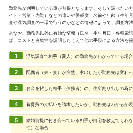
勤務先が判明している事が前提となります。そして調べたい
イト・営業・内勤）などの違いや警戒度、名前や年齢（生年
査や浮気調査の一環で行うのかなどの情報によって、調査方
※なお、勤務先以外に有効な情報（氏名・生年月日・各種電
ば、コストと有効性を説明したうえで他の手段による方法を
浮気調査で相手（愛人）の勤務先がわかっている場合
配偶者（夫・妻）が突然、家出したが勤務先は変わっ
お金を貸した相手（債務者）の、住所割り出しの為に
養育費の支払いを請求したいが、勤務先はわかるが現
結婚前提に付き合っている相手が自宅を教えてくれな
性）な場合