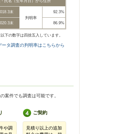
先・氏名（生年月日）から住所
2018.3末
92.3%
判明率
2020.3末
86.9%
位以下の数字は四捨五入しています。
データ調査の判明率はこちらから
域の案件でも調査は可能です。
り
ご契約
件や調
見積り以上の追加