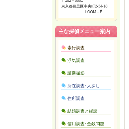
〒152－0001
東京都目黒区中央町2-34-18
LOOM－Ë
主な探偵メニュー案内
素行調査
浮気調査
証拠撮影
所在調査･人探し
住所調査
結婚調査と縁談
信用調査･金銭問題