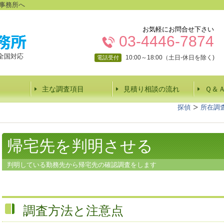
事務所へ
お気軽にお問合せ下さい
03-4446-7874
全国対応
10:00～18:00（土日-休日を除く)
電話受付
主な調査項目
見積り相談の流れ
Ｑ＆
探偵
所在調
帰宅先を判明させる
判明している勤務先から帰宅先の確認調査をします
調査方法と注意点