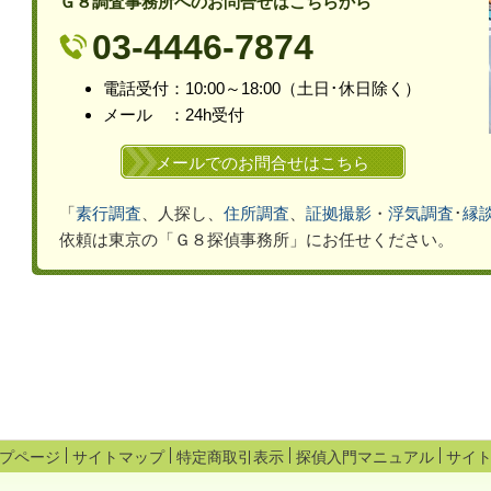
Ｇ８調査事務所へのお問合せはこちらから
03-4446-7874
電話受付：10:00～18:00（土
日･休
日除く）
メール ：24h受付
メールでのお問合せはこちら
「
素行調査
、人探し、
住所調査
、
証拠撮影
・
浮気
調査
･
縁
依頼は
東京の「Ｇ８探偵事務所」
にお任せください。
プページ
サイトマップ
特定商取引表示
探偵入門マニュアル
サイ